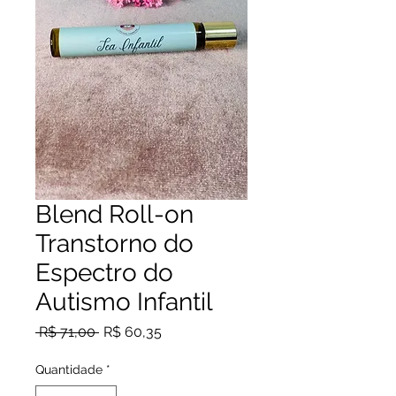
Blend Roll-on
Transtorno do
Espectro do
Autismo Infantil
Preço
Preço
 R$ 71,00 
R$ 60,35
normal
promocional
Quantidade
*