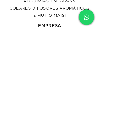
ALQUIMIAS EM SPRAYS
COLARES DIFUSORES AROMÁTICOS
E MUITO MAIS!
EMPRESA
NOSSA HISTÓRIA
CONTATO
FAQ
AJUDA
TERMOS E CONDIÇÕES
ENTREGAS E DEVOLUÇÕES
CONTATO
(11) 967852843
contato@aromasemalquimia.com.br
CPF/CNPJ:
50.461.567
/0001-33 -
Avenida Paulista 777, Andar 15
São Paulo, SP - Bela Vista 01311-914
contato@aromasemalquimia.com.br
Telefone:
(11) 967852843